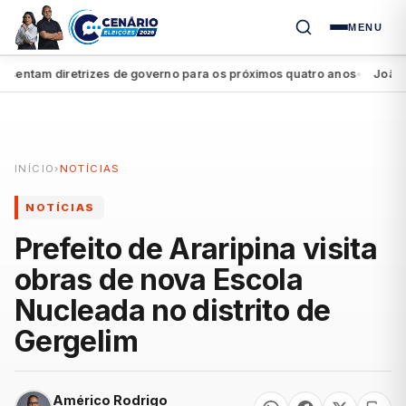
MENU
ntam diretrizes de governo para os próximos quatro anos
João Camp
●
INÍCIO
›
NOTÍCIAS
NOTÍCIAS
Prefeito de Araripina visita
obras de nova Escola
Nucleada no distrito de
Gergelim
Américo Rodrigo