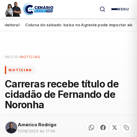
MENU
itoral
Coluna do sábado: baixa no Agreste pode impactar eleição d
●
INÍCIO
›
NOTÍCIAS
NOTÍCIAS
Carreras recebe título de
cidadão de Fernando de
Noronha
Américo Rodrigo
11/08/2023 às 17:40