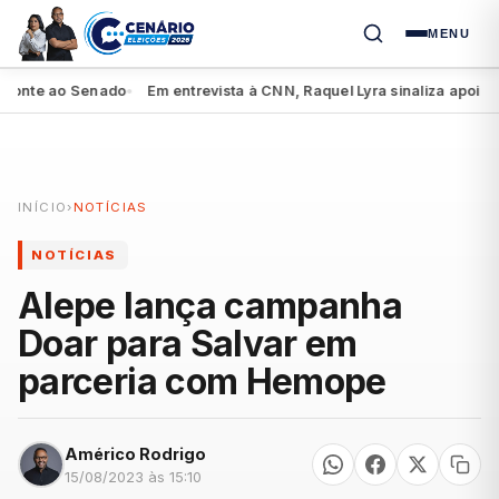
MENU
te ao Senado
Em entrevista à CNN, Raquel Lyra sinaliza apoio a Lula
●
INÍCIO
›
NOTÍCIAS
NOTÍCIAS
Alepe lança campanha
Doar para Salvar em
parceria com Hemope
Américo Rodrigo
15/08/2023 às 15:10