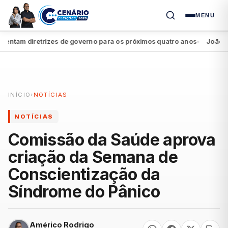
MENU
am diretrizes de governo para os próximos quatro anos
João Campo
●
INÍCIO
›
NOTÍCIAS
NOTÍCIAS
Comissão da Saúde aprova
criação da Semana de
Conscientização da
Síndrome do Pânico
Américo Rodrigo