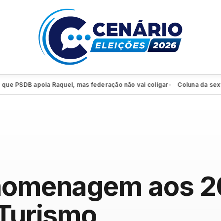
PSDB apoia Raquel, mas federação não vai coligar
Coluna da sexta: PS
●
 homenagem aos 2
 Turismo