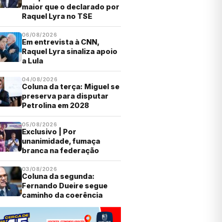
maior que o declarado por
Raquel Lyra no TSE
06/08/2026
Em entrevista à CNN,
Raquel Lyra sinaliza apoio
a Lula
04/08/2026
Coluna da terça: Miguel se
preserva para disputar
Petrolina em 2028
05/08/2026
Exclusivo | Por
unanimidade, fumaça
branca na federação
03/08/2026
Coluna da segunda:
Fernando Dueire segue
caminho da coerência