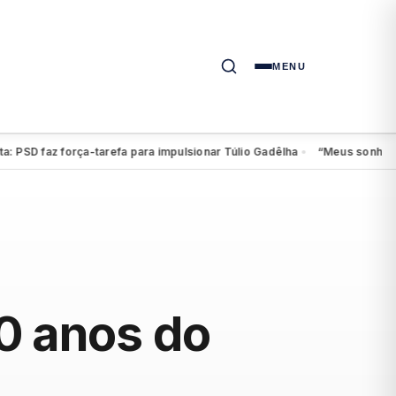
MENU
D faz força-tarefa para impulsionar Túlio Gadêlha
“Meus sonhos contin
●
0 anos do