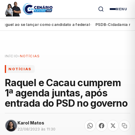
MENU
el ao se lançar como candidato a federal
PSDB-Cidadania registra
●
INÍCIO
›
NOTÍCIAS
NOTÍCIAS
Raquel e Cacau cumprem
1ª agenda juntas, após
entrada do PSD no governo
Karol Matos
22/08/2023 às 11:30