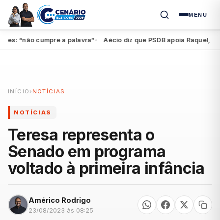
MENU
s: “não cumpre a palavra”
Aécio diz que PSDB apoia Raquel, mas fe
●
INÍCIO
›
NOTÍCIAS
NOTÍCIAS
Teresa representa o
Senado em programa
voltado à primeira infância
Américo Rodrigo
23/08/2023 às 08:25