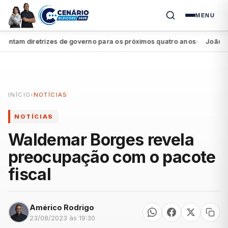
MENU
am diretrizes de governo para os próximos quatro anos
João Campo
●
INÍCIO
›
NOTÍCIAS
NOTÍCIAS
Waldemar Borges revela
preocupação com o pacote
fiscal
Américo Rodrigo
23/08/2023 às 19:30