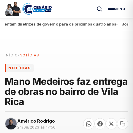
MENU
ntam diretrizes de governo para os próximos quatro anos
João Camp
●
INÍCIO
›
NOTÍCIAS
NOTÍCIAS
Mano Medeiros faz entrega
de obras no bairro de Vila
Rica
Américo Rodrigo
24/08/2023 às 17:50