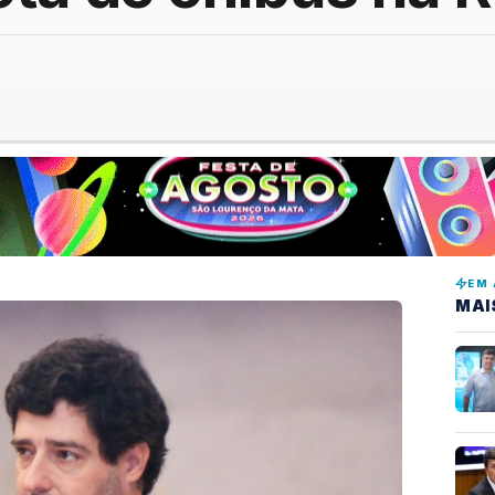
EM 
MAI