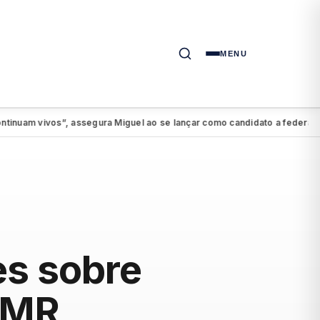
MENU
 vivos”, assegura Miguel ao se lançar como candidato a federal
PSDB
●
es sobre
 RMR