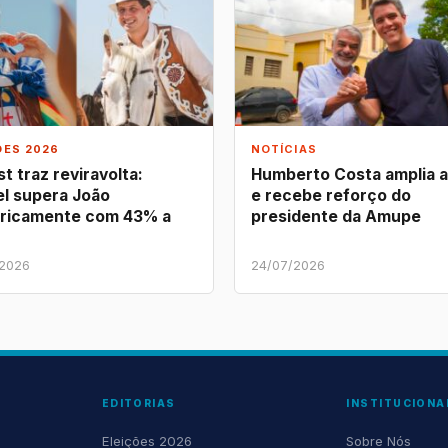
ÕES 2026
NOTÍCIAS
t traz reviravolta:
Humberto Costa amplia 
l supera João
e recebe reforço do
ricamente com 43% a
presidente da Amupe
/2026
24/07/2026
EDITORIAS
INSTITUCIONA
Eleições 2026
Sobre Nós