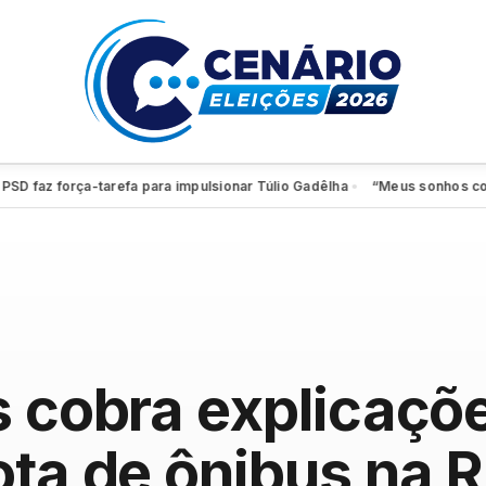
z força-tarefa para impulsionar Túlio Gadêlha
“Meus sonhos continuam
●
s cobra explicaçõ
ota de ônibus na