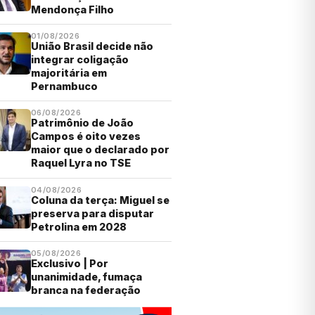
Mendonça Filho
01/08/2026
União Brasil decide não
integrar coligação
majoritária em
Pernambuco
06/08/2026
Patrimônio de João
Campos é oito vezes
maior que o declarado por
Raquel Lyra no TSE
04/08/2026
Coluna da terça: Miguel se
preserva para disputar
Petrolina em 2028
05/08/2026
Exclusivo | Por
unanimidade, fumaça
branca na federação