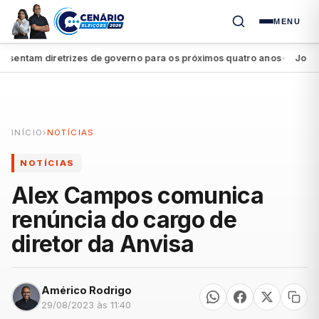
MENU
entam diretrizes de governo para os próximos quatro anos
João Ca
●
INÍCIO
›
NOTÍCIAS
NOTÍCIAS
Alex Campos comunica
renúncia do cargo de
diretor da Anvisa
Américo Rodrigo
29/08/2023 às 11:40