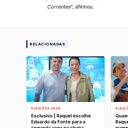
Correntes
”, afirmou.
RELACIONADAS
ELEIÇÕES 2026
ELEIÇ
Exclusivo | Raquel escolhe
Quaes
Eduardo da Fonte para a
Raque
segunda vaga na chapa
nume