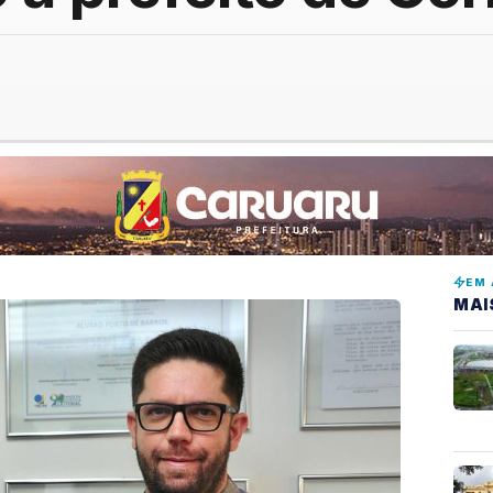
EM 
MAI