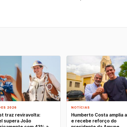
ÕES 2026
NOTÍCIAS
t traz reviravolta:
Humberto Costa amplia 
l supera João
e recebe reforço do
ricamente com 43% a
presidente da Amupe