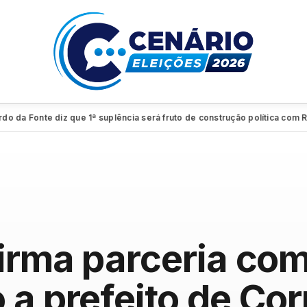
Fonte diz que 1ª suplência será fruto de construção política com Raquel
firma parceria co
 a prefeito de Cor