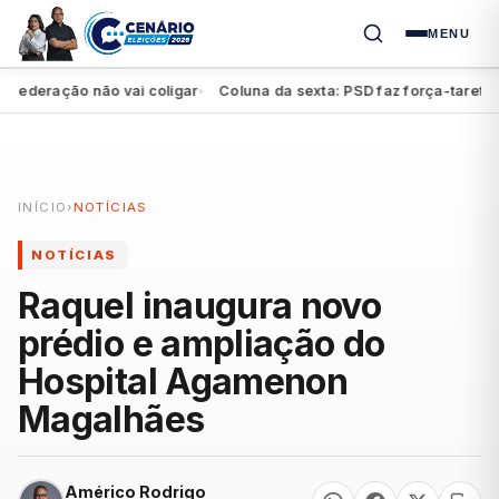
MENU
eração não vai coligar
Coluna da sexta: PSD faz força-tarefa para
●
INÍCIO
›
NOTÍCIAS
NOTÍCIAS
Raquel inaugura novo
prédio e ampliação do
Hospital Agamenon
Magalhães
Américo Rodrigo