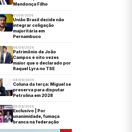
Mendonça Filho
01/08/2026
União Brasil decide não
integrar coligação
majoritária em
Pernambuco
06/08/2026
Patrimônio de João
Campos é oito vezes
maior que o declarado por
Raquel Lyra no TSE
04/08/2026
Coluna da terça: Miguel se
preserva para disputar
Petrolina em 2028
05/08/2026
Exclusivo | Por
unanimidade, fumaça
branca na federação