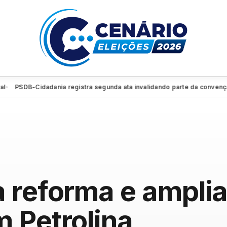
SDB-Cidadania registra segunda ata invalidando parte da convenção e re
 reforma e ampli
 Petrolina