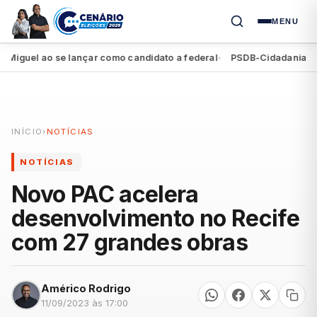
MENU
el ao se lançar como candidato a federal
PSDB-Cidadania registra
●
INÍCIO
›
NOTÍCIAS
NOTÍCIAS
Novo PAC acelera
desenvolvimento no Recife
com 27 grandes obras
Américo Rodrigo
11/09/2023 às 17:00