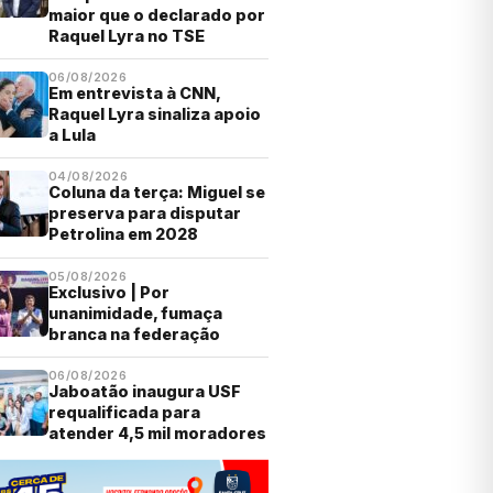
maior que o declarado por
Raquel Lyra no TSE
06/08/2026
Em entrevista à CNN,
Raquel Lyra sinaliza apoio
a Lula
04/08/2026
Coluna da terça: Miguel se
preserva para disputar
Petrolina em 2028
05/08/2026
Exclusivo | Por
unanimidade, fumaça
branca na federação
06/08/2026
Jaboatão inaugura USF
requalificada para
atender 4,5 mil moradores