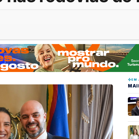
EM 
MAI