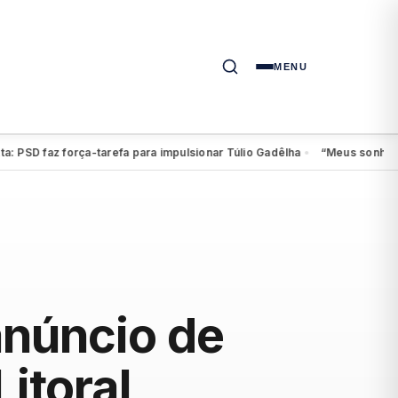
MENU
faz força-tarefa para impulsionar Túlio Gadêlha
“Meus sonhos continu
●
anúncio de
itoral