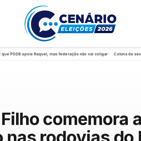
SDB apoia Raquel, mas federação não vai coligar
Coluna da sexta: PSD 
●
 Filho comemora 
 nas rodovias do L