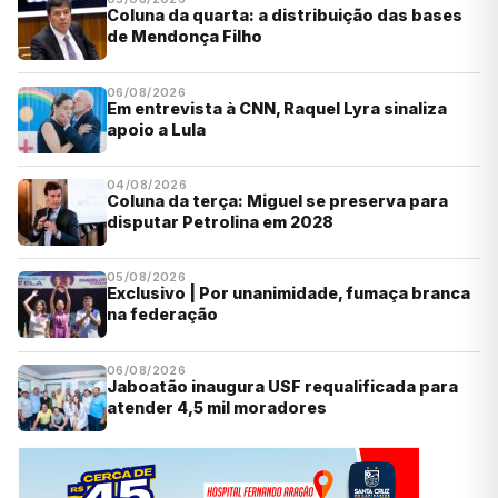
Coluna da quarta: a distribuição das bases
de Mendonça Filho
06/08/2026
Em entrevista à CNN, Raquel Lyra sinaliza
apoio a Lula
04/08/2026
Coluna da terça: Miguel se preserva para
disputar Petrolina em 2028
05/08/2026
Exclusivo | Por unanimidade, fumaça branca
na federação
06/08/2026
Jaboatão inaugura USF requalificada para
atender 4,5 mil moradores