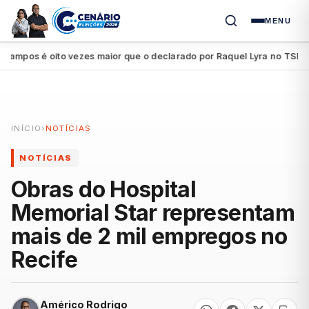
MENU
os é oito vezes maior que o declarado por Raquel Lyra no TSE
Pet
●
INÍCIO
›
NOTÍCIAS
NOTÍCIAS
Obras do Hospital
Memorial Star representam
mais de 2 mil empregos no
Recife
Américo Rodrigo