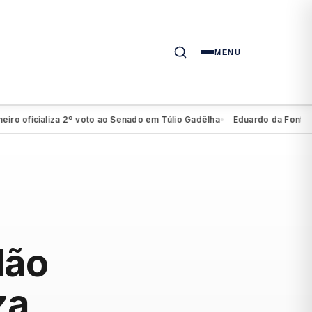
MENU
oficializa 2º voto ao Senado em Túlio Gadêlha
Eduardo da Fonte evita 
●
dão
za