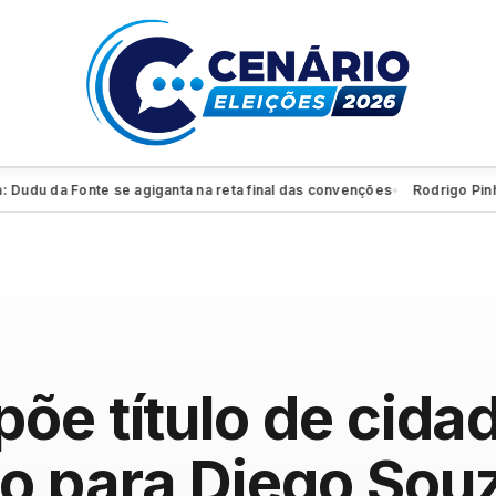
u da Fonte se agiganta na reta final das convenções
Rodrigo Pinheiro 
●
õe título de cida
 para Diego Sou