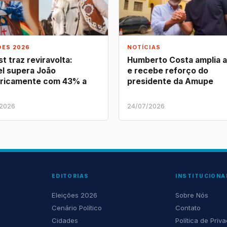
ÕES 2026
NOTÍCIAS
t traz reviravolta:
Humberto Costa amplia 
l supera João
e recebe reforço do
ricamente com 43% a
presidente da Amupe
/2026
24/07/2026
EDITORIAS
INSTITUCIONA
Eleições 2026
Sobre Nós
Cenário Político
Contato
Cidades
Política de Priv