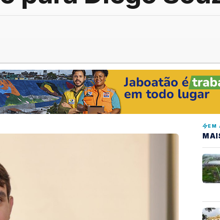
EM 
MAI