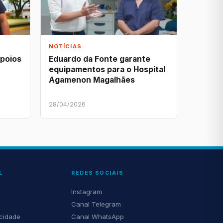
NOTÍCIAS
apoios
Eduardo da Fonte garante
equipamentos para o Hospital
Agamenon Magalhães
28/04/2026
L
REDES SOCIAIS
Instagram
Canal Telegram
acidade
Canal WhatsApp