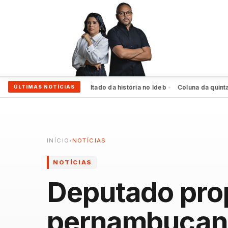
ife alcança melhor resultado da história no Ideb
Coluna da quinta: Dud
ÚLTIMAS NOTÍCIAS
●
INÍCIO
›
NOTÍCIAS
NOTÍCIAS
Deputado prop
pernambucano