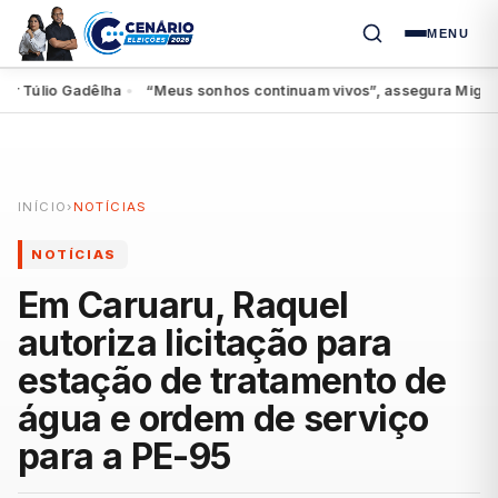
MENU
úlio Gadêlha
“Meus sonhos continuam vivos”, assegura Miguel ao s
●
INÍCIO
›
NOTÍCIAS
NOTÍCIAS
Em Caruaru, Raquel
autoriza licitação para
estação de tratamento de
água e ordem de serviço
para a PE-95