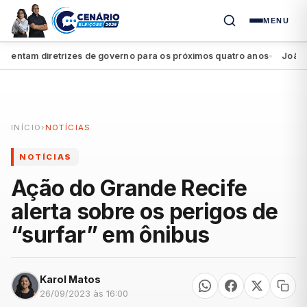
MENU
ntam diretrizes de governo para os próximos quatro anos
João Camp
●
INÍCIO
›
NOTÍCIAS
NOTÍCIAS
Ação do Grande Recife
alerta sobre os perigos de
“surfar” em ônibus
Karol Matos
26/09/2023 às 16:00