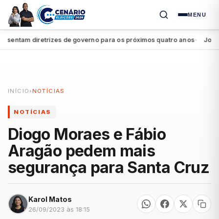
MENU
entam diretrizes de governo para os próximos quatro anos
João Cam
●
INÍCIO
›
NOTÍCIAS
NOTÍCIAS
Diogo Moraes e Fábio
Aragão pedem mais
segurança para Santa Cruz
Karol Matos
26/09/2023 às 18:15