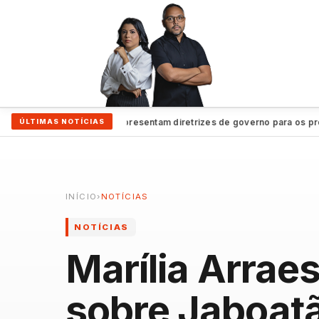
ças
Lula e Alckmin apresentam diretrizes de governo para os próximo
ÚLTIMAS NOTÍCIAS
●
INÍCIO
›
NOTÍCIAS
NOTÍCIAS
Marília Arraes
sobre Jaboat