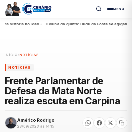
MENU
história no Ideb
Coluna da quinta: Dudu da Fonte se agiganta na r
●
INÍCIO
›
NOTÍCIAS
NOTÍCIAS
Frente Parlamentar de
Defesa da Mata Norte
realiza escuta em Carpina
Américo Rodrigo
28/09/2023 às 14:15