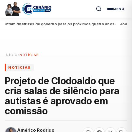
MENU
tam diretrizes de governo para os próximos quatro anos
João Campo
●
INÍCIO
›
NOTÍCIAS
NOTÍCIAS
Projeto de Clodoaldo que
cria salas de silêncio para
autistas é aprovado em
comissão
Américo Rodrigo