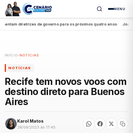
MENU
ntam diretrizes de governo para os próximos quatro anos
João Camp
●
INÍCIO
›
NOTÍCIAS
NOTÍCIAS
Recife tem novos voos com
destino direto para Buenos
Aires
Karol Matos
28/09/2023 às 17:45