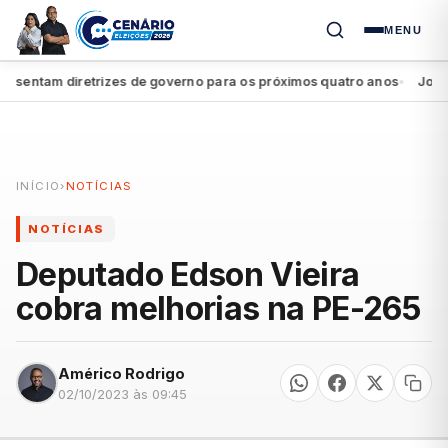
MENU
entam diretrizes de governo para os próximos quatro anos
João Ca
●
INÍCIO
›
NOTÍCIAS
NOTÍCIAS
Deputado Edson Vieira
cobra melhorias na PE-265
Américo Rodrigo
02/10/2023 às 09:45