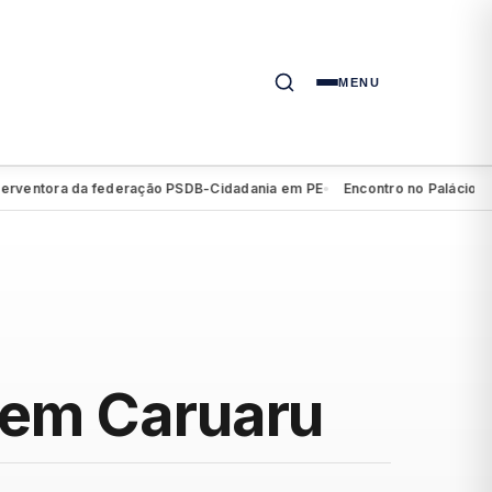
MENU
tora da federação PSDB-Cidadania em PE
Encontro no Palácio do Camp
●
o em Caruaru