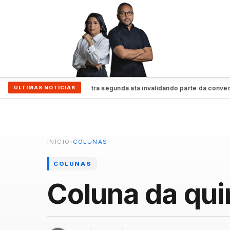
SDB-Cidadania registra segunda ata invalidando parte da convenção e r
ÚLTIMAS NOTÍCIAS
INÍCIO
›
COLUNAS
COLUNAS
Coluna da qui