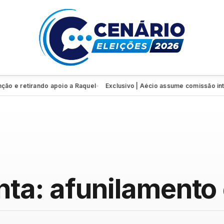
etirando apoio a Raquel
Exclusivo | Aécio assume comissão interven
●
nta: afunilament