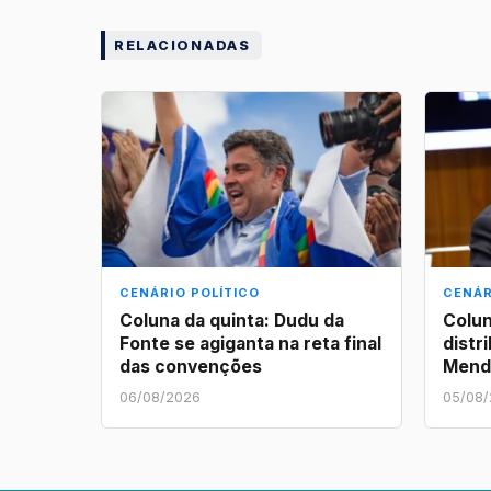
RELACIONADAS
CENÁRIO POLÍTICO
CENÁR
Coluna da quinta: Dudu da
Colun
Fonte se agiganta na reta final
distr
das convenções
Mend
06/08/2026
05/08