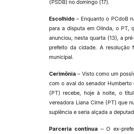
(PSDB) no domingo (17).
Escolhido
– Enquanto o PCdoB nã
para a disputa em Olinda, o PT, 
anunciou, nesta quarta (13), a pré
prefeito da cidade. A resolução 
municipal.
Cerimônia
– Visto como um possí
com o aval do senador Humberto C
(PT) recebe, hoje à noite, o tít
vereadora Liana Cirne (PT) que n
suplência e seria alçada a deputad
Parceria contínua
– O ex-prefei