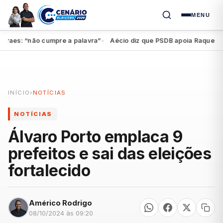
MENU
aes: “não cumpre a palavra”
Aécio diz que PSDB apoia Raquel, mas 
●
INÍCIO
›
NOTÍCIAS
NOTÍCIAS
Álvaro Porto emplaca 9
prefeitos e sai das eleições
fortalecido
Américo Rodrigo
08/10/2024 às 09:20