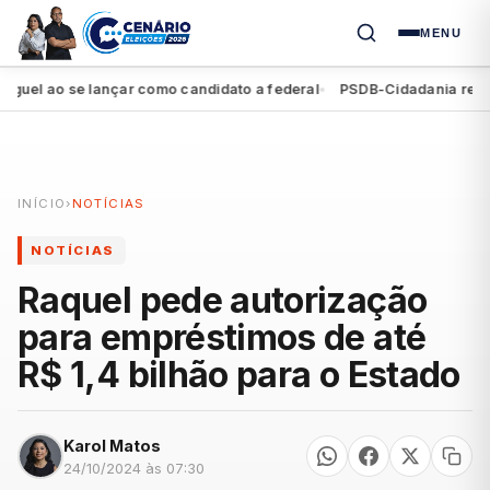
MENU
l ao se lançar como candidato a federal
PSDB-Cidadania registra 
●
INÍCIO
›
NOTÍCIAS
NOTÍCIAS
Raquel pede autorização
para empréstimos de até
R$ 1,4 bilhão para o Estado
Karol Matos
24/10/2024 às 07:30