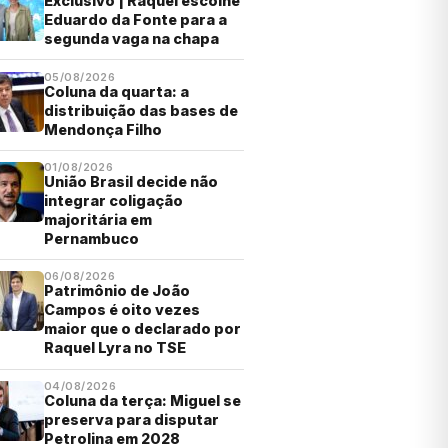
Exclusivo | Raquel escolhe
Eduardo da Fonte para a
segunda vaga na chapa
05/08/2026
Coluna da quarta: a
distribuição das bases de
Mendonça Filho
01/08/2026
União Brasil decide não
integrar coligação
majoritária em
Pernambuco
06/08/2026
Patrimônio de João
Campos é oito vezes
maior que o declarado por
Raquel Lyra no TSE
04/08/2026
Coluna da terça: Miguel se
preserva para disputar
Petrolina em 2028