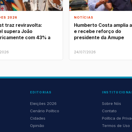
ÕES 2026
NOTÍCIAS
t traz reviravolta:
Humberto Costa amplia 
l supera João
e recebe reforço do
ricamente com 43% a
presidente da Amupe
/2026
24/07/2026
EDITORIAS
INSTITUCIONA
Eleições 2026
Sobre Nós
Cenário Político
Contato
Cidades
Política de Priv
Opinião
Termos de Uso