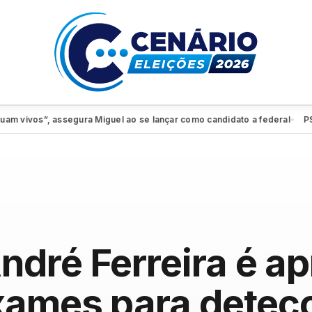
vos”, assegura Miguel ao se lançar como candidato a federal
PSDB-Ci
●
ndré Ferreira é a
xames para detec