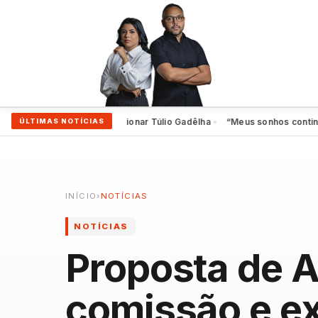
orça-tarefa para impulsionar Túlio Gadêlha
“Meus sonhos continuam vi
ÚLTIMAS NOTÍCIAS
●
INÍCIO
›
NOTÍCIAS
NOTÍCIAS
Proposta de A
comissão e e