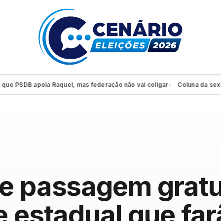
SDB apoia Raquel, mas federação não vai coligar
Coluna da sexta: PSD
●
e passagem gratu
e estadual que fa