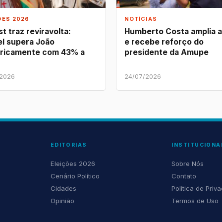
ÕES 2026
NOTÍCIAS
t traz reviravolta:
Humberto Costa amplia 
l supera João
e recebe reforço do
ricamente com 43% a
presidente da Amupe
/2026
24/07/2026
EDITORIAS
INSTITUCIONA
Eleições 2026
Sobre Nós
Cenário Político
Contato
Cidades
Política de Priv
Opinião
Termos de Uso