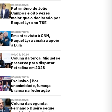
06/08/2026
Patrimônio de João
Campos é oito vezes
maior que o declarado por
Raquel Lyra no TSE
06/08/2026
Em entrevista à CNN,
Raquel Lyra sinaliza apoio
a Lula
04/08/2026
Coluna da terça: Miguel se
preserva para disputar
Petrolina em 2028
05/08/2026
Exclusivo | Por
unanimidade, fumaça
branca na federação
03/08/2026
Coluna da segunda:
Fernando Dueire segue