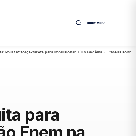
MENU
 faz força-tarefa para impulsionar Túlio Gadêlha
“Meus sonhos continu
●
ita para
rão Enem na