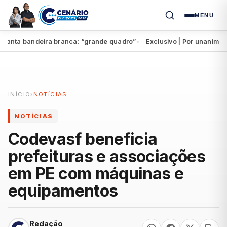
MENU
nta bandeira branca: “grande quadro”
Exclusivo | Por unanimidade
●
INÍCIO
›
NOTÍCIAS
NOTÍCIAS
Codevasf beneficia
prefeituras e associações
em PE com máquinas e
equipamentos
Redação