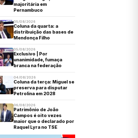
majoritária em
Pernambuco
05/08/2026
Coluna da quarta: a
distribuição das bases de
Mendonça Filho
05/08/2026
Exclusivo | Por
unanimidade, fumaça
branca na federação
04/08/2026
Coluna da terça: Miguel se
preserva para disputar
Petrolina em 2028
06/08/2026
Patrimônio de João
Campos é oito vezes
maior que o declarado por
Raquel Lyra no TSE