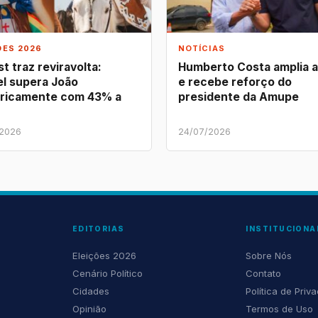
ÕES 2026
NOTÍCIAS
t traz reviravolta:
Humberto Costa amplia 
l supera João
e recebe reforço do
ricamente com 43% a
presidente da Amupe
/2026
24/07/2026
EDITORIAS
INSTITUCIONA
Eleições 2026
Sobre Nós
Cenário Político
Contato
Cidades
Política de Priv
Opinião
Termos de Uso