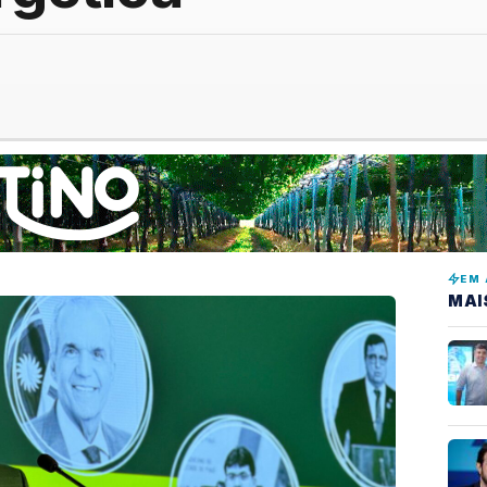
EM 
MAI