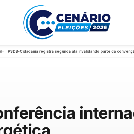
SDB-Cidadania registra segunda ata invalidando parte da convenção e re
onferência interna
rgética