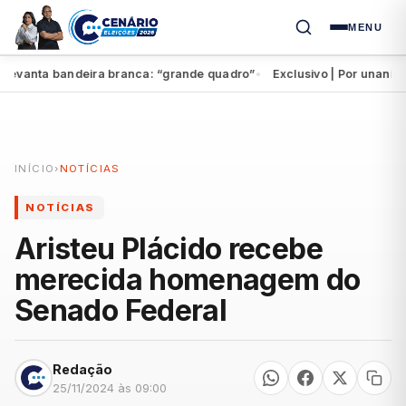
MENU
evanta bandeira branca: “grande quadro”
Exclusivo | Por unanimida
●
INÍCIO
›
NOTÍCIAS
NOTÍCIAS
Aristeu Plácido recebe
merecida homenagem do
Senado Federal
Redação
25/11/2024 às 09:00