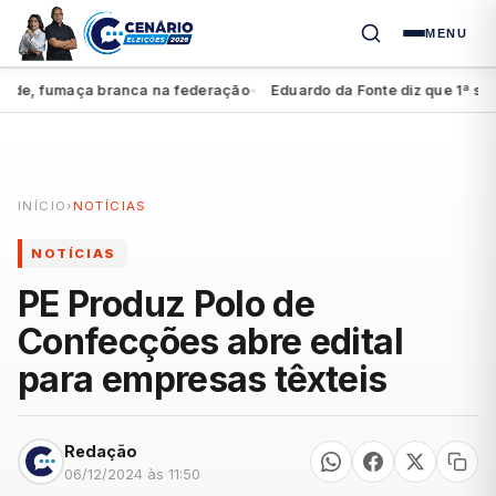
MENU
e, fumaça branca na federação
Eduardo da Fonte diz que 1ª suplên
●
INÍCIO
›
NOTÍCIAS
NOTÍCIAS
PE Produz Polo de
Confecções abre edital
para empresas têxteis
Redação
06/12/2024 às 11:50