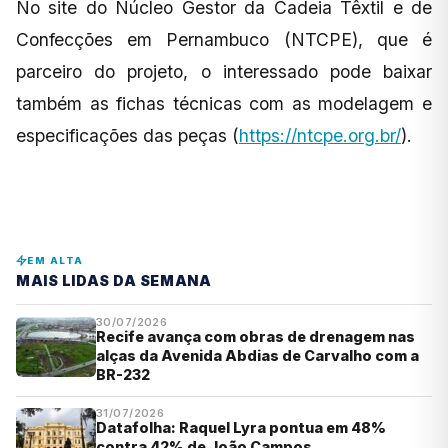
No site do Núcleo Gestor da Cadeia Têxtil e de
Confecções em Pernambuco (NTCPE), que é
parceiro do projeto, o interessado pode baixar
também as fichas técnicas com as modelagem e
especificações das peças (
https://ntcpe.org.br/
).
EM ALTA
MAIS LIDAS DA SEMANA
30/07/2026
Recife avança com obras de drenagem nas
alças da Avenida Abdias de Carvalho com a
BR-232
31/07/2026
Datafolha: Raquel Lyra pontua em 48%
contra 42% de João Campos