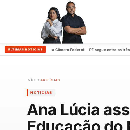
e ampliar protagonismo na Câmara Federal
PE segue entre as três mel
ÚLTIMAS NOTÍCIAS
●
INÍCIO
›
NOTÍCIAS
NOTÍCIAS
Ana Lúcia ass
Educação do 