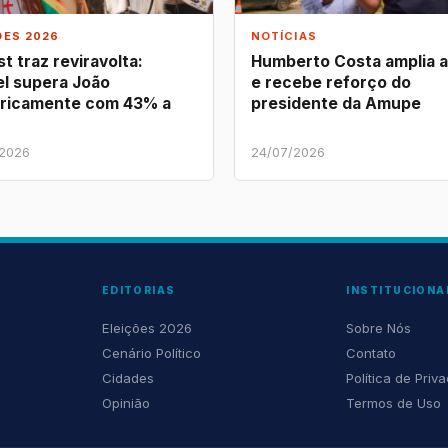
ÕES 2026
NOTÍCIAS
t traz reviravolta:
Humberto Costa amplia 
l supera João
e recebe reforço do
ricamente com 43% a
presidente da Amupe
/2026
24/07/2026
EDITORIAS
INSTITUCIONA
Eleições 2026
Sobre Nós
Cenário Político
Contato
Cidades
Política de Priv
Opinião
Termos de Uso