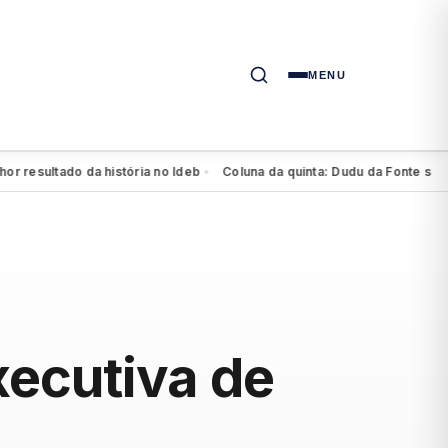
MENU
resultado da história no Ideb
Coluna da quinta: Dudu da Fonte se agiga
●
xecutiva de