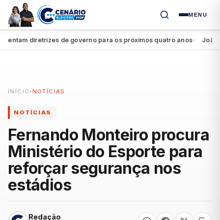
MENU
ntam diretrizes de governo para os próximos quatro anos
João Camp
●
INÍCIO
›
NOTÍCIAS
NOTÍCIAS
Fernando Monteiro procura
Ministério do Esporte para
reforçar segurança nos
estádios
Redação