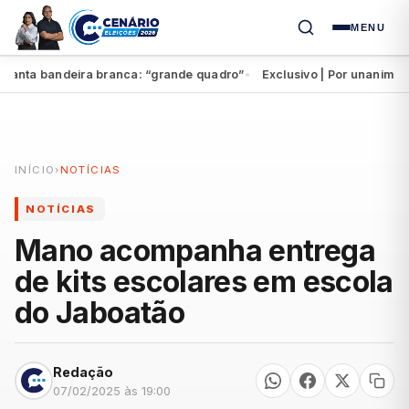
MENU
nta bandeira branca: “grande quadro”
Exclusivo | Por unanimidade,
●
INÍCIO
›
NOTÍCIAS
NOTÍCIAS
Mano acompanha entrega
de kits escolares em escola
do Jaboatão
Redação
07/02/2025 às 19:00