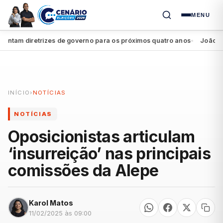
MENU
am diretrizes de governo para os próximos quatro anos
João Campos
●
INÍCIO
›
NOTÍCIAS
NOTÍCIAS
Oposicionistas articulam
‘insurreição’ nas principais
comissões da Alepe
Karol Matos
11/02/2025 às 09:00