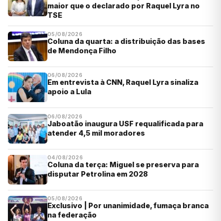
maior que o declarado por Raquel Lyra no
TSE
05/08/2026
Coluna da quarta: a distribuição das bases
de Mendonça Filho
06/08/2026
Em entrevista à CNN, Raquel Lyra sinaliza
apoio a Lula
06/08/2026
Jaboatão inaugura USF requalificada para
atender 4,5 mil moradores
04/08/2026
Coluna da terça: Miguel se preserva para
disputar Petrolina em 2028
05/08/2026
Exclusivo | Por unanimidade, fumaça branca
na federação