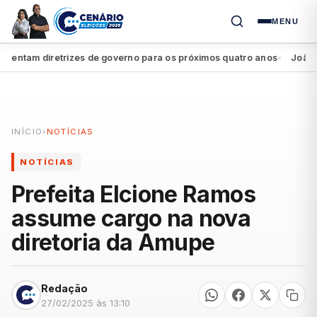
MENU
ntam diretrizes de governo para os próximos quatro anos
João Camp
●
INÍCIO
›
NOTÍCIAS
NOTÍCIAS
Prefeita Elcione Ramos
assume cargo na nova
diretoria da Amupe
Redação
27/02/2025 às 13:10