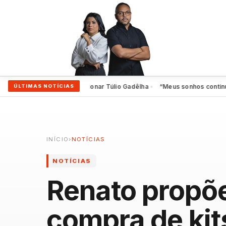
orça-tarefa para impulsionar Túlio Gadêlha
“Meus sonhos continuam vi
ÚLTIMAS NOTÍCIAS
●
INÍCIO
›
NOTÍCIAS
NOTÍCIAS
Renato propõe
compra de kit