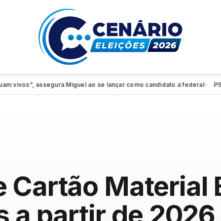
vos”, assegura Miguel ao se lançar como candidato a federal
PSDB-Ci
●
 Cartão Material 
s a partir de 202