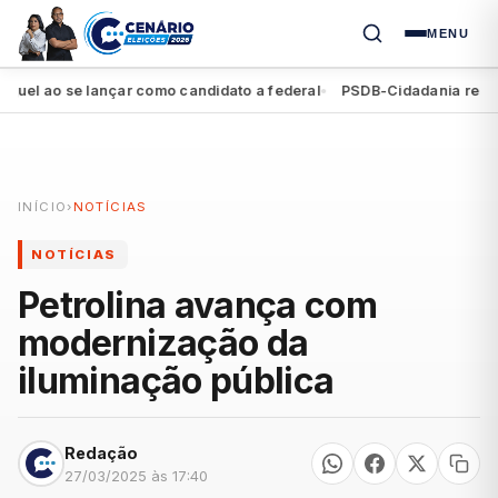
MENU
l ao se lançar como candidato a federal
PSDB-Cidadania registra 
●
INÍCIO
›
NOTÍCIAS
NOTÍCIAS
Petrolina avança com
modernização da
iluminação pública
Redação
27/03/2025 às 17:40