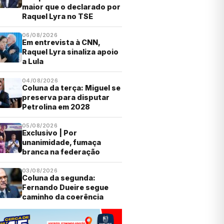
maior que o declarado por
Raquel Lyra no TSE
06/08/2026
Em entrevista à CNN,
Raquel Lyra sinaliza apoio
a Lula
04/08/2026
Coluna da terça: Miguel se
preserva para disputar
Petrolina em 2028
05/08/2026
Exclusivo | Por
unanimidade, fumaça
branca na federação
03/08/2026
Coluna da segunda:
Fernando Dueire segue
caminho da coerência