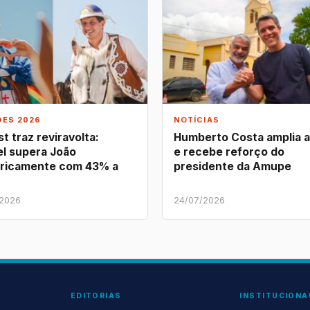
ÕES 2026
NOTÍCIAS
t traz reviravolta:
Humberto Costa amplia 
l supera João
e recebe reforço do
ricamente com 43% a
presidente da Amupe
/2026
24/07/2026
EDITORIAS
INSTITUCIONA