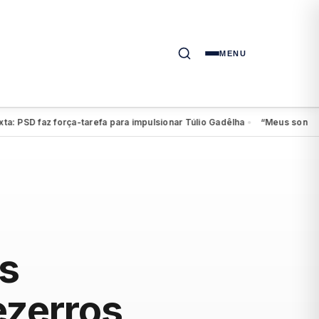
MENU
D faz força-tarefa para impulsionar Túlio Gadêlha
“Meus sonhos conti
●
s
ezerros