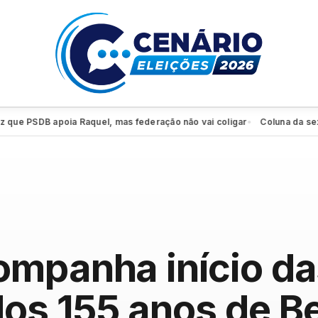
PSDB apoia Raquel, mas federação não vai coligar
Coluna da sexta: PS
●
ompanha início da
dos 155 anos de B