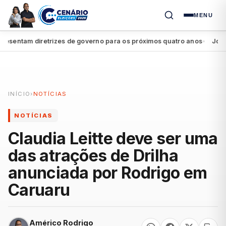
MENU
sentam diretrizes de governo para os próximos quatro anos
João Ca
●
INÍCIO
›
NOTÍCIAS
NOTÍCIAS
Claudia Leitte deve ser uma
das atrações de Drilha
anunciada por Rodrigo em
Caruaru
Américo Rodrigo