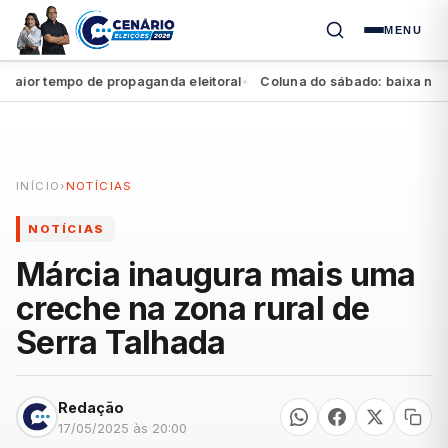
MENU
or tempo de propaganda eleitoral
Coluna do sábado: baixa no Agre
●
INÍCIO
›
NOTÍCIAS
NOTÍCIAS
Márcia inaugura mais uma
creche na zona rural de
Serra Talhada
Redação
17/05/2025 às 20:00