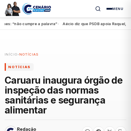
MENU
s: “não cumpre a palavra”
Aécio diz que PSDB apoia Raquel, mas fe
●
INÍCIO
›
NOTÍCIAS
NOTÍCIAS
Caruaru inaugura órgão de
inspeção das normas
sanitárias e segurança
alimentar
Redação