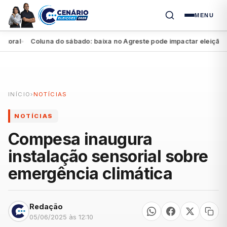
MENU
l
Coluna do sábado: baixa no Agreste pode impactar eleição de Mar
●
INÍCIO
›
NOTÍCIAS
NOTÍCIAS
Compesa inaugura
instalação sensorial sobre
emergência climática
Redação
05/06/2025 às 12:10