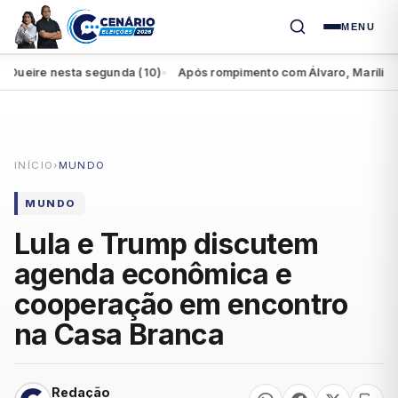
MENU
ire nesta segunda (10)
Após rompimento com Álvaro, Marília perde
●
INÍCIO
›
MUNDO
MUNDO
Lula e Trump discutem
agenda econômica e
cooperação em encontro
na Casa Branca
Redação