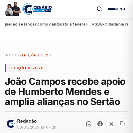
MENU
l ao se lançar como candidato a federal
PSDB-Cidadania registra 
●
INÍCIO
›
ELEIÇÕES 2026
ELEIÇÕES 2026
João Campos recebe apoio
de Humberto Mendes e
amplia alianças no Sertão
Redação
08/05/2026 às 07:20